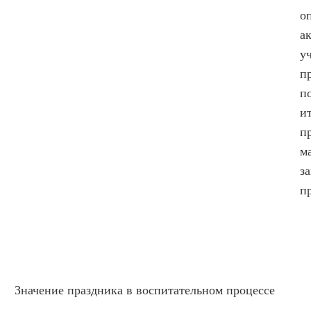
о
а
у
п
п
и
п
м
з
п
Значение праздника в воспитательном процессе