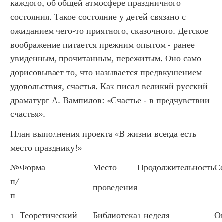
каждого, об общей атмосфере праздничного
состояния. Такое состояние у детей связано с
ожиданием чего-то приятного, сказочного. Детское
воображение питается прежним опытом - ранее
увиденным, прочитанным, пережитым. Оно само
дорисовывает то, что называется предвкушением
удовольствия, счастья. Как писал великий русский
драматург А. Вампилов: «Счастье - в предчувствии
счастья».
План выполнения проекта «В жизни всегда есть
место празднику!»
№
Форма
Место
Продолжительность
С
п/
проведения
п
1
Теоретический
Библиотека
1 неделя
О