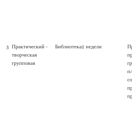
3
Практический -
Библиотека
2 недели
П
творческая
п
групповая
г
п
с
п
п